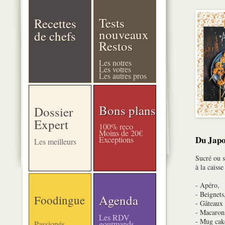
Tests
Recettes
nouveaux
de chefs
Restos
Les notres
Les votres
Les autres pros
Bons plans
Dossier
Expert
100% reco
Moins de 20€
Du Japo
Exceptions
Les meilleurs
Sucré ou s
à la caiss
- Apéro,
- Beignets
Agenda
Foodingue
- Gâteaux
- Macarons
Les RDV
- Mug cak
Passionés
gourmands