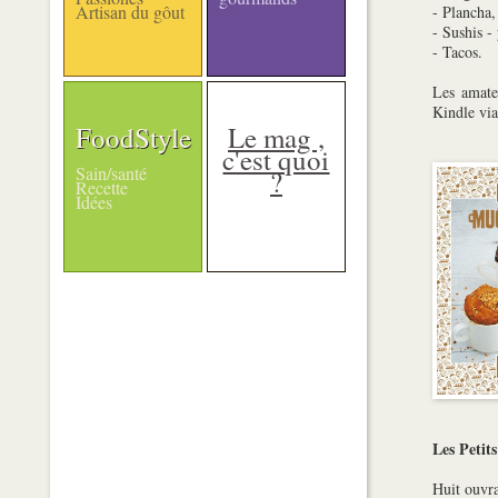
Artisan du gôut
- Plancha,
- Sushis - 
- Tacos.
Les amateu
Kindle vi
FoodStyle
Le mag ,
c'est quoi
Sain/santé
?
Recette
Idées
Les Petit
Huit ouvr