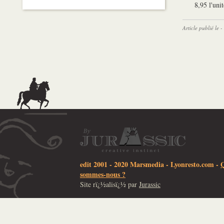
8,95 l'uni
Article publié le
edit 2001 - 2020 Marsmedia -
Lyonresto.com
-
sommes-nous ?
Site rï¿½alisï¿½ par
Jurassic