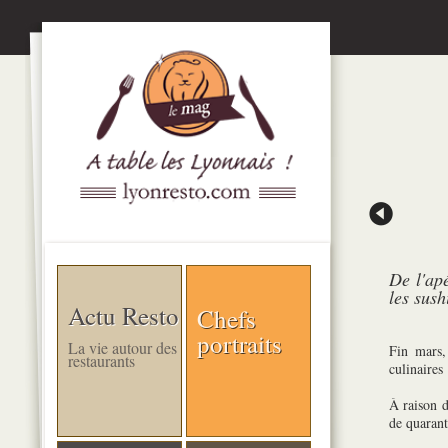
De l'apé
les sush
Actu Resto
Chefs
portraits
La vie autour des
Fin mars,
restaurants
culinaires
À raison d
de quarant