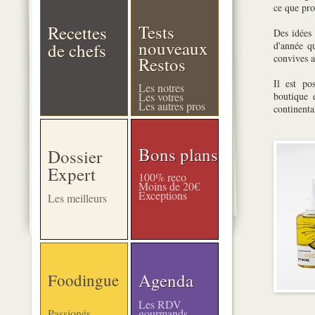
ce que pr
Tests
Recettes
Des idées 
nouveaux
de chefs
d'année qu
convives a
Restos
Il est po
Les notres
Les votres
boutique
Les autres pros
continent
Bons plans
Dossier
Expert
100% reco
Moins de 20€
Exceptions
Les meilleurs
Agenda
Foodingue
Les RDV
Passionés
gourmands