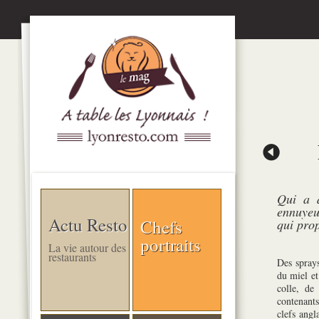
Qui a d
ennuyeu
Actu Resto
Chefs
qui prop
portraits
La vie autour des
restaurants
Des sprays
du miel et
colle, de 
contenant
clefs angl