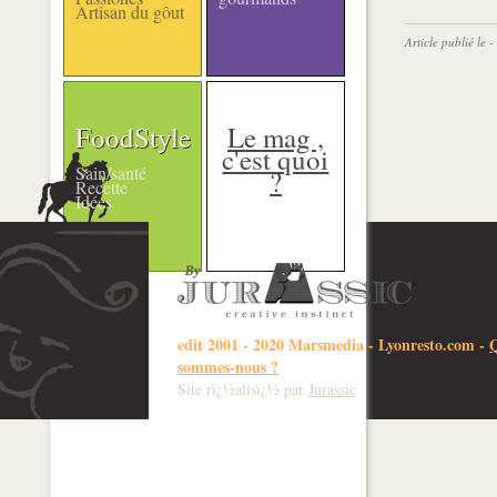
Artisan du gôut
Article publié le
FoodStyle
Le mag ,
c'est quoi
Sain/santé
?
Recette
Idées
edit 2001 - 2020 Marsmedia -
Lyonresto.com
-
sommes-nous ?
Site rï¿½alisï¿½ par
Jurassic