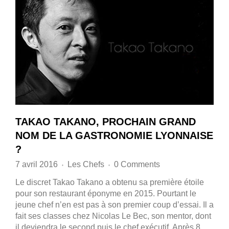
TAKAO TAKANO, PROCHAIN GRAND
NOM DE LA GASTRONOMIE LYONNAISE
?
7 avril 2016
Les Chefs
0 Comments
♦
♦
Le discret Takao Takano a obtenu sa première étoile
pour son restaurant éponyme en 2015. Pourtant le
jeune chef n’en est pas à son premier coup d’essai. Il a
fait ses classes chez Nicolas Le Bec, son mentor, dont
il deviendra le second puis le chef exécutif. Après 8