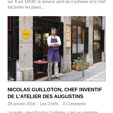
soi. Il est 14h30, le service vient de s’achever et le chef
fait briller les plans…
NICOLAS GUILLOTON, CHEF INVENTIF
DE L’ATELIER DES AUGUSTINS
28 janvier 2016
Les Chefs
0 Comments
♦
♦
Le matin, chez Nicolas Guilloton, c’est un véritable