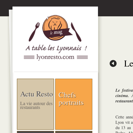
Le
Le festiv
Actu Resto
Chefs
cinéma. À
portraits
restaurant
La vie autour des
restaurants
Cette anné
Lyon vit 
du 13 au 
Pedro Al