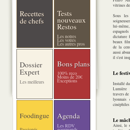
vitrines d
Tests
Recettes
Sous les 
nouveaux
de chefs
soigneuse
Restos
lui-même
espagnols
Les notres
dictature 
Les votres
beaux film
Les autres pros
de la cens
aussi absu
il s'est ins
Bons plans
Dossier
Expert
Le festi
100% reco
Moins de 20€
Exceptions
Les meilleurs
Installé da
Lumière f
travers de
lyonnais
cinéphiles
Agenda
Foodingue
Le mâch
Les RDV
Ainsi, le 
Passionés
gourmands