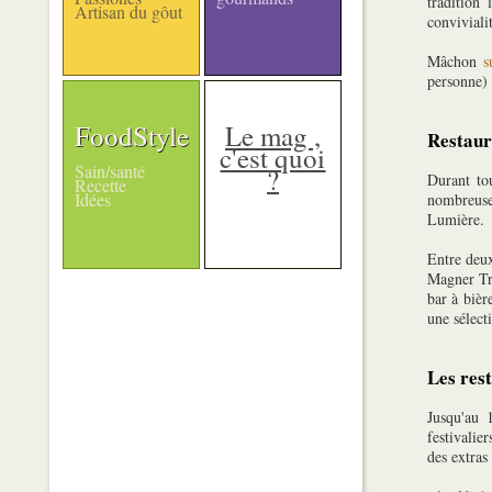
tradition
Artisan du gôut
conviviali
Mâchon
s
personne)
FoodStyle
Le mag ,
Restaura
c'est quoi
Sain/santé
?
Durant tou
Recette
Idées
nombreuse
Lumière.
Entre deux
Magner Tra
bar à bièr
une sélect
Les res
Jusqu'au 
festivalie
des extras