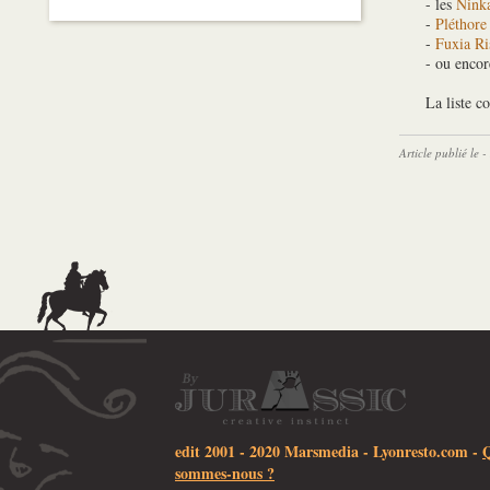
- les
Ninka
-
Pléthore
-
Fuxia Ri
- ou enco
La liste c
Article publié le
edit 2001 - 2020 Marsmedia -
Lyonresto.com
-
sommes-nous ?